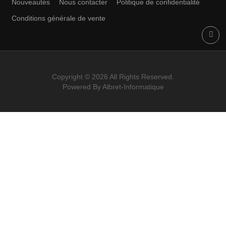
Mes commandes
Mes avoirs
Mes adresses
Mes informations personnelles
Mes bons de réduction
LETTRE D'INFORMATIONS
CONTACT DETAILS
Store contact
tel: 05 53 65 66 77