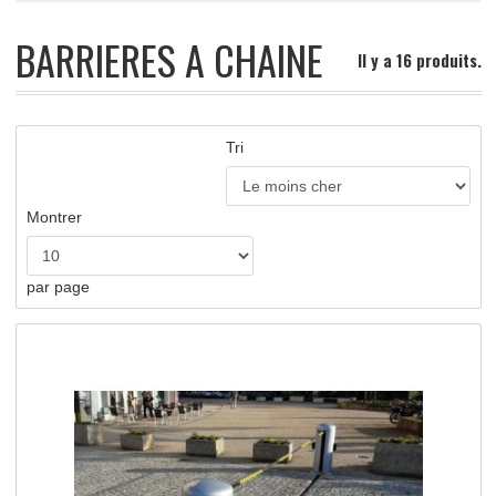
>
Boutique
>
BARRIERES A CHAINE
APERÇU RAPIDE
BARRIERES A CHAINE
Il y a 16 pro
Tri
Montrer
par page