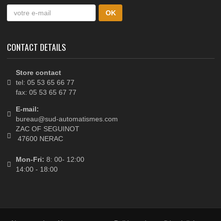
RAILUENC
Sur commande
Rail en U dimensions 40x70x40mm, longueur
3000mm, en acier galvanisé, montage à SCELLE
dans le...
Précédent
1
2
Suivant
MON COMPTE