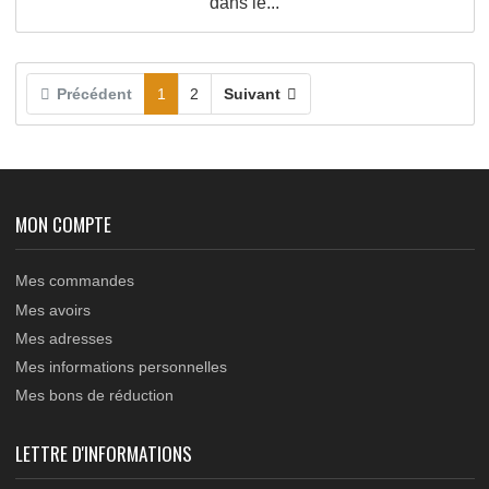
Barrière à chaîne AUTOMATIQUE HYDRAULIQU
monophasée 230Vac pour passage libre jusqu’à
15m,...