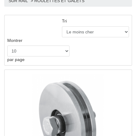
>
Boutique
>
ACCESSOIRES PORTAILS COULISSAN
SUR RAIL
>
ROULETTES ET GALETS
Tri
Montrer
par page