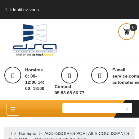
Identifiez-vous
Horaires
E-mai
8: 00-
servi
12:00 14:
autom
Contact
00- 18:00
05 53 65 66 77
≡
APERÇU RAPIDE