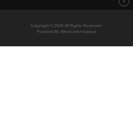
tel: 05 53 65 66 77
fax: 05 53 65 67 77
E-mail:
bureau@sud-automatismes.com
ZAC OF SEGUINOT
47600 NERAC
Mon-Fri:
8: 00- 12:00
14:00 - 18:00
Nouveautés
Nous contacter
Politique de confidentialité
Conditions générale de vente