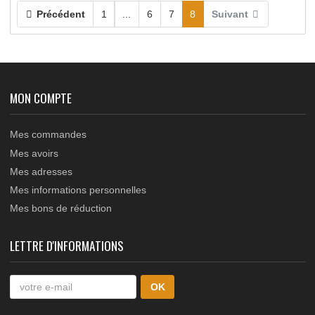
106.120
Sur commande
Roue en acier galvanisé avec BOULON (M14x70) e
entretoises, gorge en H 20x10mm (CxH), diamètre..
Précédent
1
...
6
7
8
Suivant