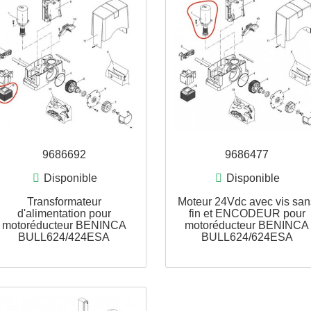
9686692
968
Disponible
Disp
Transformateur
Moteur 24Vdc 
d'alimentation pour
fin et ENC