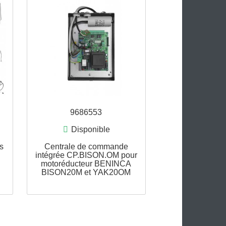
6477
9686553
onible
Disponible
avec vis sans
Centrale de commande
ODEUR pour
intégrée CP.BISON.OM pour