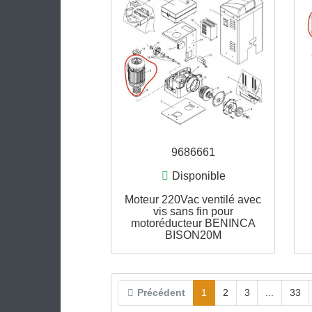
BENINCA BULL424ESA,
BULL624ESA et
BULL1024ESA ****...
9686661
Disponible