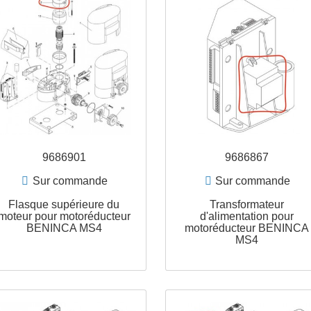
9686901
968
Sur commande
Sur c
Flasque supérieure du
Transfo
moteur pour motoréducteur
d'aliment
BENINCA MS4
motoréduct
M
APERÇU RAPIDE