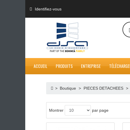
Identifiez-vous
ACCUEIL
PRODUITS
ENTREPRISE
TÉL
>
Boutique
>
PIECES DETACH
APERÇU RAPIDE
Montrer
par page