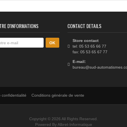
Centrale de gestion pour
motoréducteur BENINCA
RI524K
33
Suivant
LETTRE D'INFORMATIONS
CONTACT DETAILS
Store contact
tel: 05 53 65 66
fax: 05 53 65 6
E-mail: