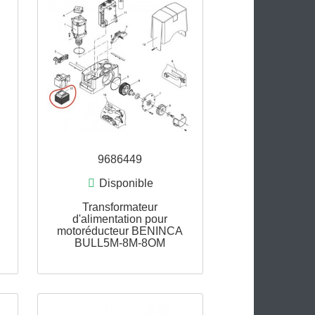
6867
9686449
ommande
Disponible
rmateur
Transformateur
ation pour
d'alimentation pour
eur BENINCA
motoréducteur BENINCA
S4
BULL5M-8M-8OM