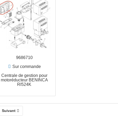
motoréducteur BENINCA
motoréduct
BULL624/424ESA
BULL624
9686710
Sur commande