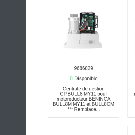
9686829
Disponible
Centrale de gestion
CP.BULL8 MY11 pour
motoréducteur BENINCA
BULL8M MY11 et BULL8OM
APERÇU RAPIDE