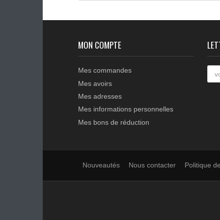
Moteur 220Vac ventilé avec
vis sans fin pour
motoréducteur BENINCA
BISON20M
Précédent
1
2
3
...
MON COMPTE
Mes commandes
Mes avoirs
Mes adresses
Mes informations personnelles