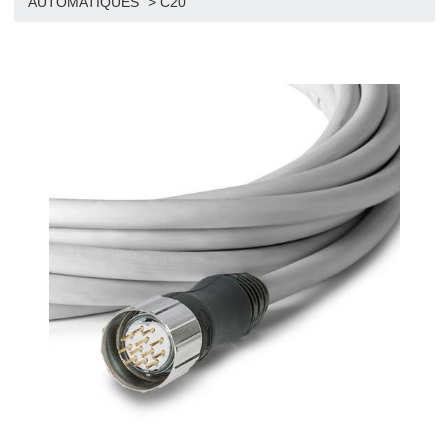
>
Boutique
>
BORNES ESCAMOTABLES
AUTOMATIQUES
>
C20