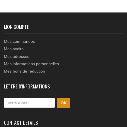
DOCUMENTATIONS TECHNIQUES
Câble de liaison LONGUEUR 20m avec connecteur monté,
indice de protection IP68, pour borne escamotable RISE sé
VIGILANT et FORCE
MON COMPTE
Mes commandes
Mes avoirs
Mes adresses
Mes informations personnelles
Mes bons de réduction