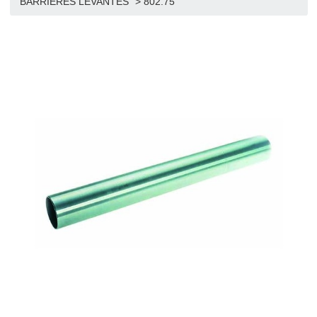
>
Boutique
>
BARRIERES LEVANTES
>
LISSES PO
BARRIERES LEVANTES
>
802.75