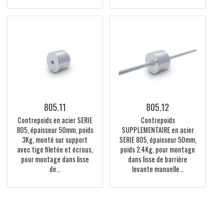
804.61
802.17
Ensemble d'adhésifs
Jonction en aluminium pour
réfléchissants pour lisses
lisse CYLINDRIQUE diamètre
de barrière levante
70mm pour barrière levante
manuelle HIMOTIONS
manuelle HIMOTIONS
LIMIT4
LIMIT4
805.11
805.12