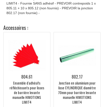
DOCUMENTATIONS TECHNIQUES
Lisse cylindrique diamètre 70mm avec bouchon, longueur
L5000mm (2 tronçons longueur L2500mm), laquée coloris
BLANC RAL9010 pour barrière levante manuelle HIMOTI
LIMIT4 - Fournie SANS adhésif - PREVOIR contrepoids 1 x
805.11 + 10 x 805.12 (non fournis) - PREVOIR la jonction
802.17 (non fournie) -
Accessoires :