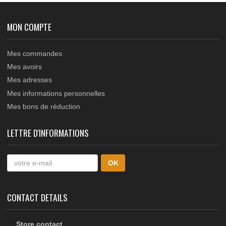
Contrepoids en acier SERIE
Contrepoids
805, épaisseur 50mm, poids
SUPPLEMENTAIRE en acier
3Kg, monté sur support
SERIE 805, épaisseur 50mm,
avec tige filetée et écrous,
poids 2.4Kg, pour montage
pour montage dans lisse
dans lisse de barrière
de...
levante manuelle...
MON COMPTE
Mes commandes
Mes avoirs
Mes adresses