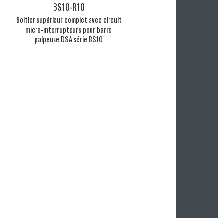
40cm, diamètre intérieur 9mm, têtes
40x48mm
BS10-R10
Boitier supérieur complet avec circuit
micro-interrupteurs pour barre
palpeuse DSA série BS10