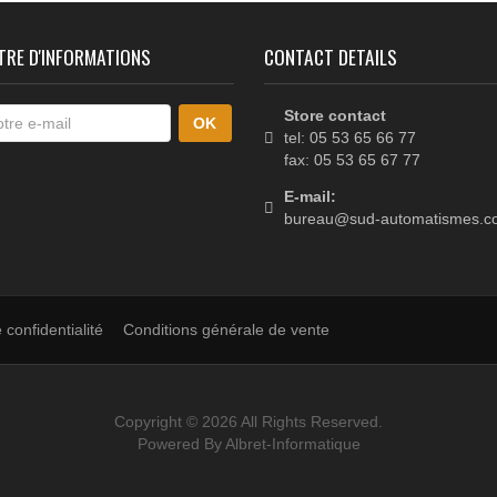
BS01-C15NE1
KS
Barre palpeuse mécanique à
Kit d'aut
câble 2 contacts,...
motoréducte
BRA
LETTRE D'INFORMATIONS
CONTACT DETAILS