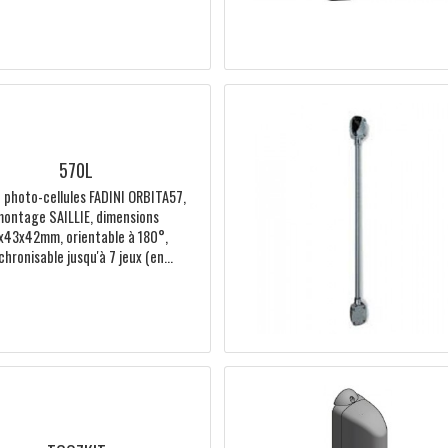
5801L
Récepteur PONT RADIO 868 MHz,
alimentation 12-24Vac/dc, 2 canaux à
contacts NO ou NF, 1 contact STOP,
peut recevoir jusqu'à 4 émetteurs...
570L
Jeu de photo-cellules FADINI ORBITA57,
montage SAILLIE, dimensions