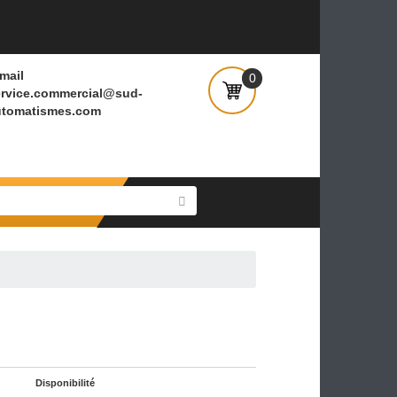
E-mail
0
service.commercial@sud-
automatismes.com
BS10-C20NE
10-C20NE