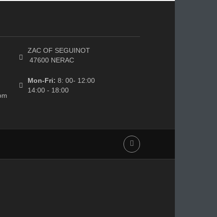
AM
SC.RF
omatisme à
Récepteur PONT RADIO 868
urs 24Vdc à
MHz, alimentation...
S...