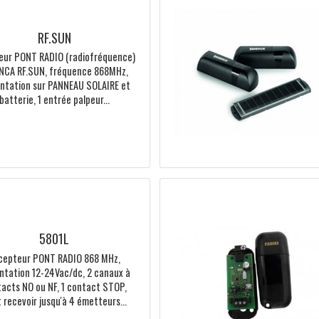
RF.SUN
Emetteur PONT RADIO (radiofréquence)
BENINCA RF.SUN, fréquence 868MHz,
alimentation sur PANNEAU SOLAIRE et
batterie, 1 entrée palpeur...