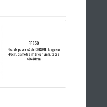
5802L
Emetteur PONT RADIO (radiofréquence)
868 MHz FADINI ARPO58 alimenté par 2x
piles 1.5V AA portée jusquà 100m, 2
entrées palpeurs de...
FPS50
Flexible passe-câble CHROME, longueur