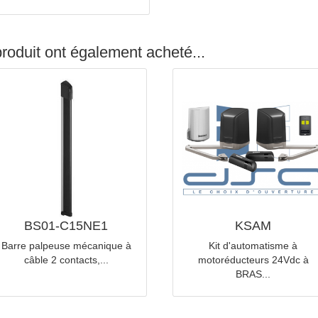
BS10-R20
Support inférieur en caoutchouc pour
barre palpeuse DSA série BS10
é ce produit ont également acheté...