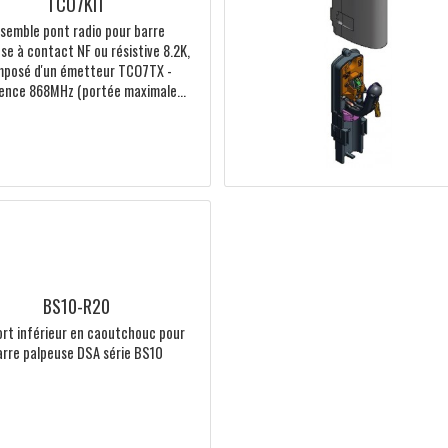
98x43x42mm, orientable à 180°,
synchronisable jusqu'à 7 jeux (en...
TCO7KIT
Ensemble pont radio pour barre
palpeuse à contact NF ou résistive 8.2K,
composé d'un émetteur TCO7TX -
fréquence 868MHz (portée maximale...