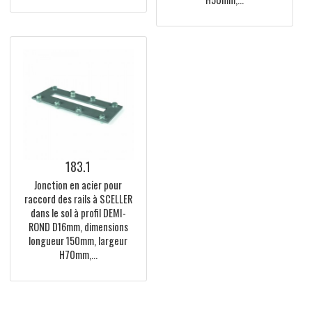
186.3
181.3
Rail de guidage à FIXER au
Rail de guidage à SCELLER
sol, en ACIER galvanisé,
dans le sol, en ACIER
pour roue à gorge en DEMI-
galvanisé, pour roue à
ROND D16mm, longueur
gorge en DEMI-ROND
L3000mm, hauteur totale
D16mm, longueur
Y16mm, largeur...
L3000mm, hauteur totale
H50mm,...