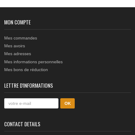
183.1
Jonction en acier pour
raccord des rails à SCELLER
dans le sol à profil DEMI-
ROND D16mm, dimensions
longueur 150mm, largeur
H70mm,...
MON COMPTE
Mes commandes
Mes avoirs
Mes adresses