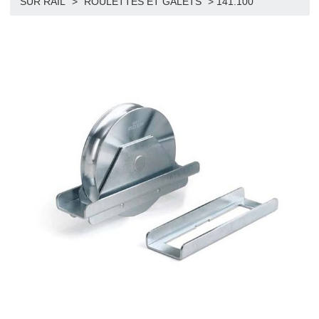
>
Boutique
>
ACCESSOIRES PORTAILS COULISSAN
SUR RAIL
>
ROULETTES ET GALETS
>
141.100